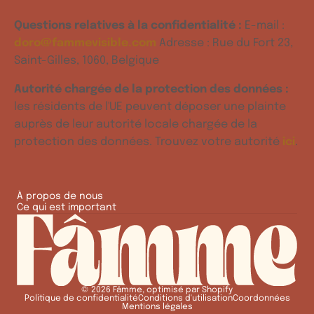
Questions relatives à la confidentialité :
E-mail :
doro@fammevisible.com
Adresse : Rue du Fort 23,
Saint-Gilles, 1060, Belgique
Autorité chargée de la protection des données :
les résidents de l'UE peuvent déposer une plainte
auprès de leur autorité locale chargée de la
protection des données. Trouvez votre autorité
ici
.
À propos de nous
Ce qui est important
© 2026
Fâmme
,
optimisé par Shopify
Politique de confidentialité
Conditions d'utilisation
Coordonnées
Mentions légales