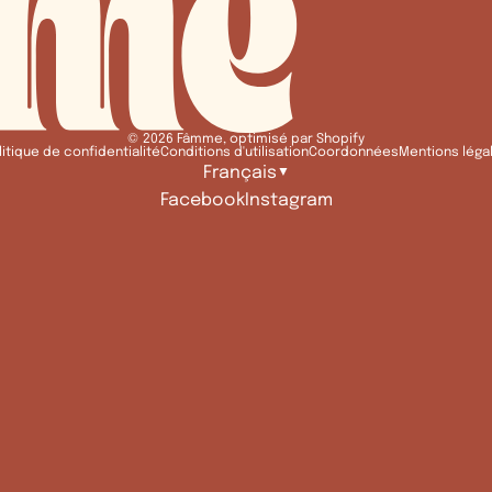
© 2026
Fâmme
,
optimisé par Shopify
litique de confidentialité
Conditions d'utilisation
Coordonnées
Mentions léga
Français
▼
Facebook
Instagram