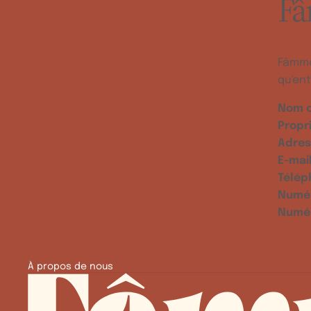
F
Fâmme
qu'ent
Nom c
Propri
Adres
E-mail
Télép
Numér
Numér
À propos de nous